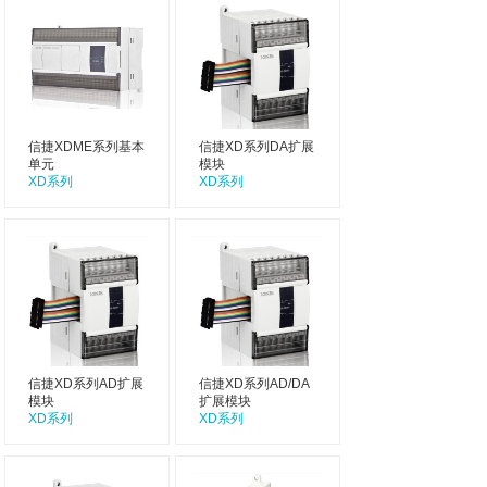
信捷XDME系列基本
信捷XD系列DA扩展
单元
模块
XD系列
XD系列
信捷XD系列AD扩展
信捷XD系列AD/DA
模块
扩展模块
XD系列
XD系列