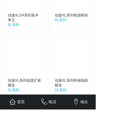
信捷XL5H系列基本
信捷XL系列电源模块
单元
XL系列
XL系列
信捷XL系列温度扩展
信捷XL系列终端电阻
模块
模块
XL系列
XL系列
首页
电话
地址