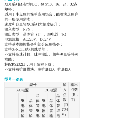
XD1系列经济型PLC，包含10、16、24、32点
规格；
适用于小点数的简单应用场合，能够满足用户
的一般使用需求；
速度和容量较XC系列大幅度提升；
输入类型：NPN；
输出类型：晶体管（T）、继电器（R）；
电源规格：AC220V、DC24V；
支持基本顺控指令和部分应用指令；
支持X-NET现场总线功能；
不支持高速计数、脉冲输出、频率测量等特殊
功能；
标配RS232口，用于编程下载；
不支持右扩展模块、左扩展ED、扩展BD。
型号一览表
型号
输
输出
入
点数
AC电源
DC电源
点
（R，
晶
晶
数
T）
继
晶
体
继
晶
体
（D
电
体
管
电
体
管
C24
器
管
继
器
管
继
V）
输
输
电
输
输
电