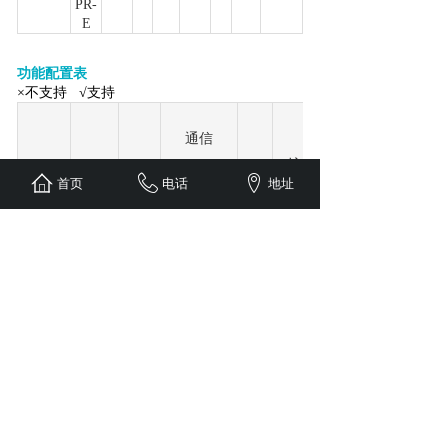
PR-
E
功能配置表
×不支持 √支持
通信
扩
扩
系列
首页
电话
地址
展
USB
232
展
及点
B
自
口
口
模
485
数
D
由
块
通
板
通
信
信
XD1-
X
2
X
X
X
X
10
XD1-
X
2
X
X
X
X
16
XD1-
X
2
X
X
24